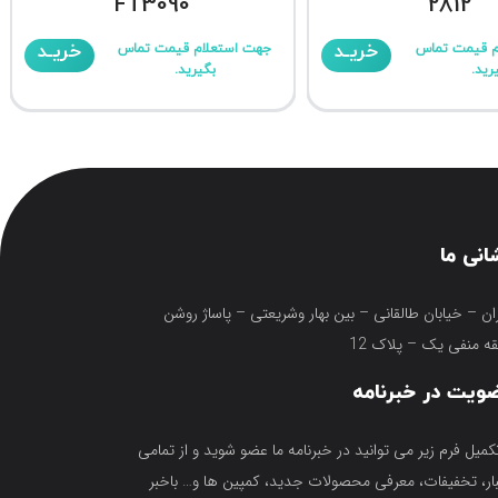
FT3090
2812
خریـد
خریـد
م قیمت تماس
جهت استعلام قیمت تماس
رید.
بگیرید.
انی ما
ان – خیابان طالقانی – بین بهار وشریعتی – پاساژ روشن
ه منفی یک – پلاک 12
ویت در خبرنامه
تکمیل فرم زیر می توانید در خبرنامه ما عضو شوید و از تمامی
ار، تخفیفات، معرفی محصولات جدید، کمپین ها و… باخبر