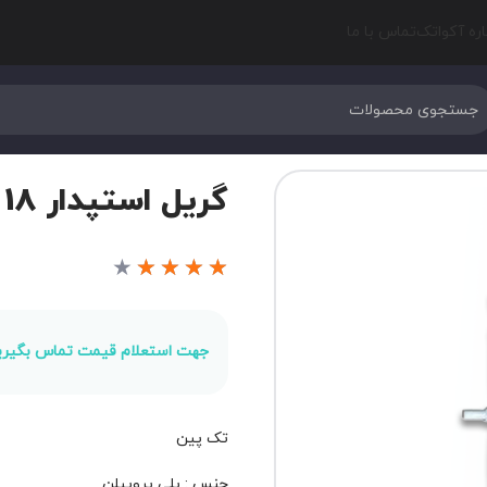
اره آکواتک
تماس با ما
گریل استپدار 18 سانتی متر
★
★
★
★
★
جهت استعلام قیمت تماس بگیری
تک پین
جنس : پلی پروپیلن