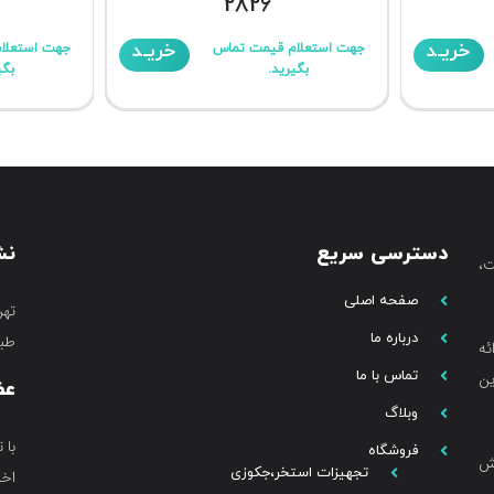
2826
خریـد
خریـد
جهت استعلام قیمت تماس
جهت استعلا
بگیرید.
بگی
دسترسی سریع
نش
،
صفحه اصلی
تهر
درباره ما
طبق
ئه
تماس با ما
ین
عض
وبلاگ
با 
فروشگاه
خش
تجهیزات استخر،جکوزی
اخب