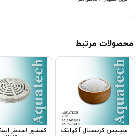
محصولات مرتبط
سیلیس کریستال آکواتک