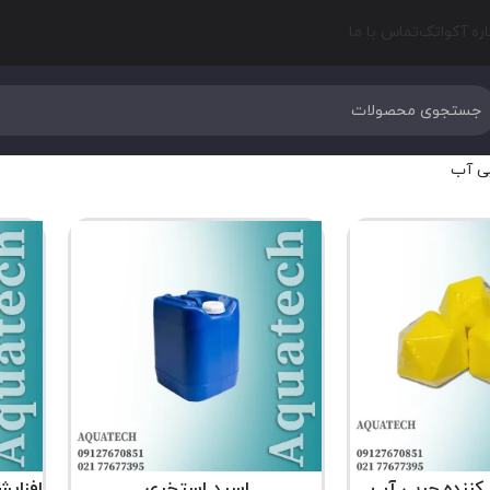
اره آکواتک
تماس با ما
یی آب
کننده چربی آب
اسید استخری
افزای