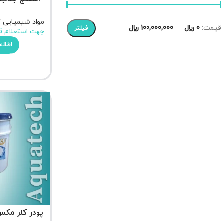
مواد شیمیایی 
قیمت:
0 ﷼
—
100,000,000 ﷼
فیلتر
جهت استعلام ق
اطلاع
پودر کلر مکس پول 