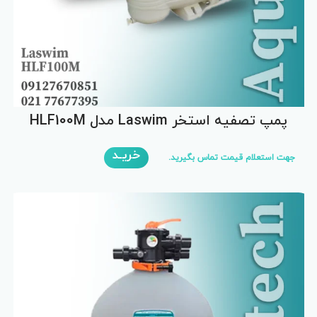
پمپ تصفیه استخر Laswim مدل HLF100M
خریـد
جهت استعلام قیمت تماس بگیرید.