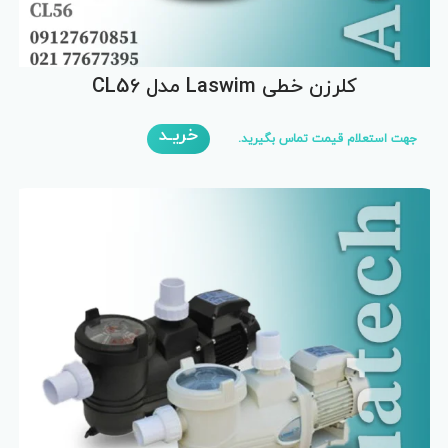
کلرزن خطی Laswim مدل CL56
خریـد
جهت استعلام قیمت تماس بگیرید.