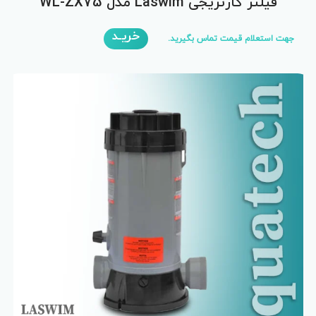
فیلتر کارتریجی Laswim مدل WL-ZX75
خریـد
جهت استعلام قیمت تماس بگیرید.