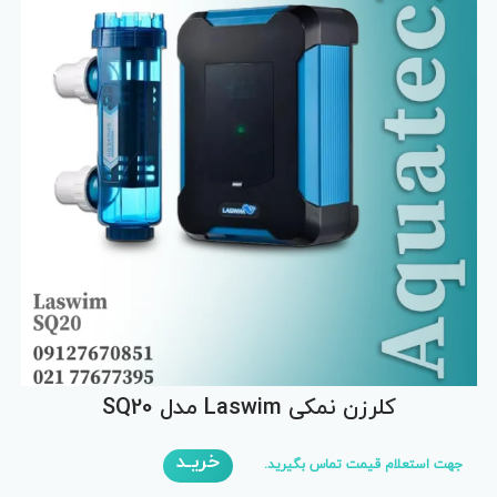
کلرزن نمکی Laswim مدل SQ20
خریـد
جهت استعلام قیمت تماس بگیرید.