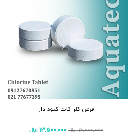
قرص کلر کات کبود دار
16,000,000
﷼
13,500,000
﷼