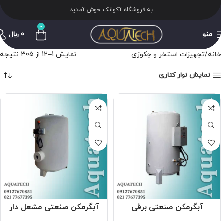
به فروشگاه آکواتک خوش آمدید.
0
منو
0
﷼
خانه
تجهیزات استخر و جکوزی
نمایش 1–12 از 305 نتیجه
نمایش نوار کناری
آبگرمکن صنعتی برقی
آبگرمکن صنعتی مشعل دار