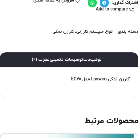
افزودن به علاقه مندی
شتراک گذاری:
Add to compare
سته بندی:
انواع سیستم کلرزنی
,
کلرزن نمکی
توضیحات
توضیحات تکمیلی
نظرات (0)
کلرزن نمکی Laswim مدل EC20
حصولات مرتبط