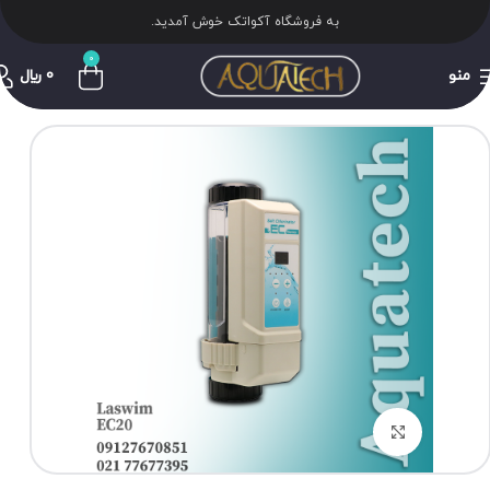
به فروشگاه آکواتک خوش آمدید.
0
منو
0
﷼
برای بزرگنمایی کلیک کنید