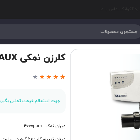
اره آکواتک
تماس با ما
کلرزن نمکی EMAUX مدل SSC-mini
★
★
★
★
★
جهت استعلام قیمت تماس بگیری
میزان نمک : 4000ppm
میزان تزریق کلر : 20 گرم در ساعت