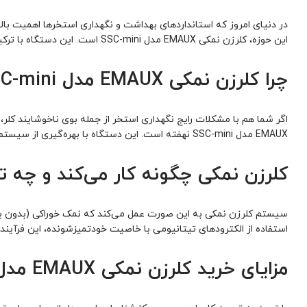
در دنیای امروز که استانداردهای بهداشت و نگهداری استخرها اهمیت بال
این حوزه، کلرزن نمکی EMAUX مدل SSC-mini است. این دستگاه با ترکیب تکنولوژی روز و طراحی مهندسی‌شده، به شما کمک می‌کند تا با کمترین هزینه و نگهداری، آبی شفاف، بهداشتی و بدون بو داشته باشید.
چرا کلرزن نمکی EMAUX مدل SSC-mini یک انتخاب مطمئن است؟
اگر شما هم با مشکلات رایج نگهداری استخر از جمله بوی ناخوشایند کلر
EMAUX مدل SSC-mini نهفته است. این دستگاه با بهره‌گیری از سیستم الکترولیز نمک، به‌صورت خودکار کلر لازم برای ضدعفونی آب را تولید می‌کند، بدون نیاز به افزودن مستقیم مواد شیمیایی.
کلرزن نمکی چگونه کار می‌کند و چه تف
سیستم
کلرزن
استفاده از الکترودهای تیتانیومی با خاصیت خودتمیزشونده، این فرآیند را 
مزایای خرید کلرزن نمکی EMAUX مدل SSC-mini