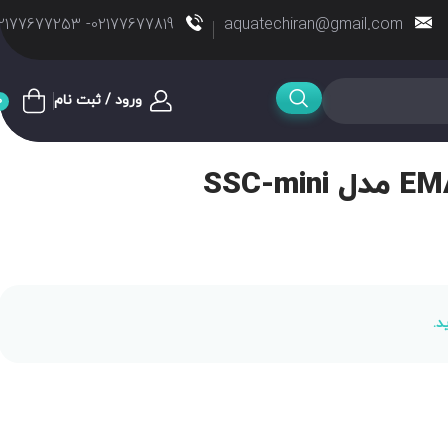
02177677819- 02177677253
aquatechiran@gmail.com
ورود / ثبت نام
0
د.