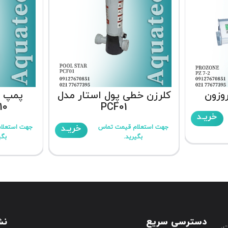
وزون
کلرزن خطی پول استار مدل
پمپ ت
10
PCF01
خریـد
خریـد
جهت استعلام قیمت تماس
جهت استعلا
بگیرید.
بگی
دسترسی سریع
نش
،