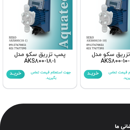
زریق سکو مدل
پمپ تزریق سکو مدل
AKS800-18-1
AKS800-10-
خریـد
خریـد
م قیمت تماس
جهت استعلام قیمت تماس
رید.
بگیرید.
انی ما