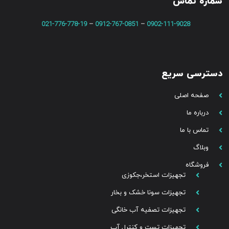
شماره تماس
021-776-778-19
–
0912-767-0851
–
0902-111-9028
دسترسی سریع
صفحه اصلی
درباره ما
تماس با ما
وبلاگ
فروشگاه
تجهیزات استخر،جکوزی
تجهیزات سونا خشک و بخار
تجهیزات تصفیه آب خانگی
تجهیزات تست و کنترل آب