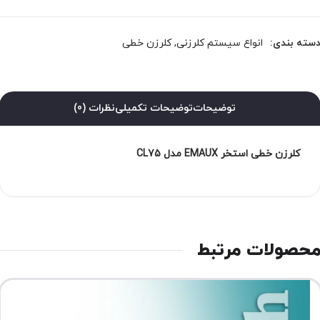
سته بندی:
انواع سیستم کلرزنی
,
کلرزن خطی
توضیحات
توضیحات تکمیلی
نظرات (0)
کلرزن خطی استخر EMAUX مدل CL75
حصولات مرتبط