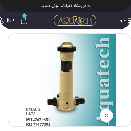
به فروشگاه آکواتک خوش آمدید.
0
منو
0
﷼
برای بزرگنمایی کلیک کنید