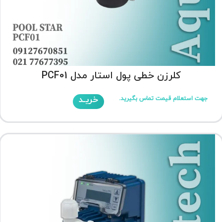
کلرزن خطی پول استار مدل PCF01
خریـد
جهت استعلام قیمت تماس بگیرید.