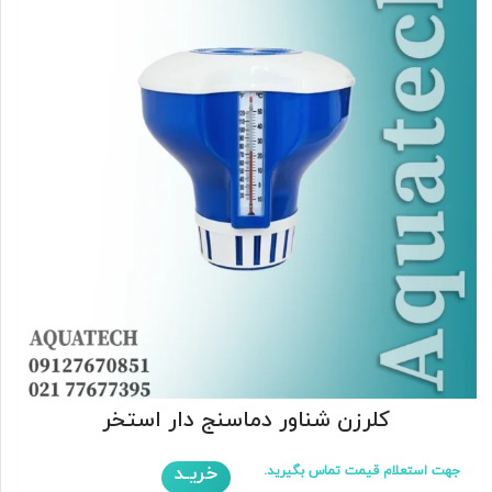
کلرزن شناور دماسنج دار استخر
خریـد
جهت استعلام قیمت تماس بگیرید.