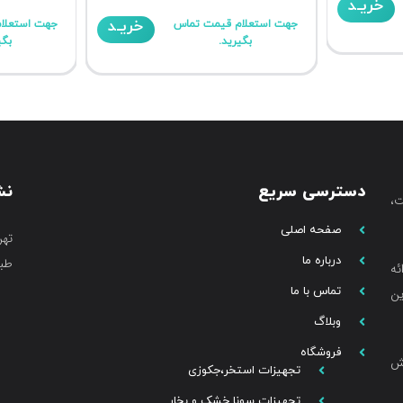
خریـد
خریـد
جهت استعلام قیمت تماس
جهت استعلا
بگیرید.
بگی
دسترسی سریع
نش
،
صفحه اصلی
تهر
درباره ما
طبق
ئه
تماس با ما
ین
وبلاگ
فروشگاه
خش
تجهیزات استخر،جکوزی
تجهیزات سونا خشک و بخار