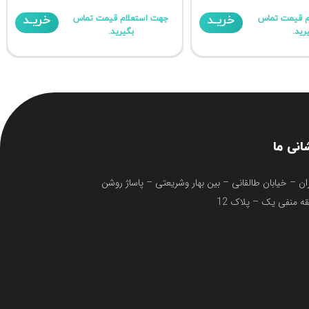
خریـد
خریـد
م قیمت تماس
جهت استعلام قیمت تماس
رید.
بگیرید.
انی ما
ان – خیابان طالقانی – بین بهار وشریعتی – پاساژ روشن
ه منفی یک – پلاک 12