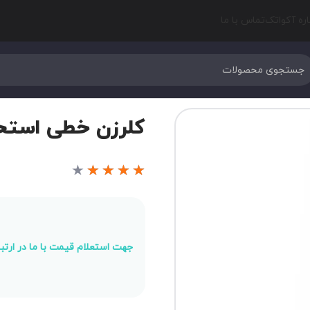
اره آکواتک
تماس با ما
کلرزن خطی استخر EMAUX مدل 1
★
★
★
★
★
جهت استعلام قیمت با ما در ارتبا