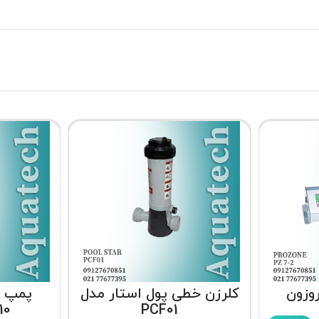
وزون
کلرزن خطی پول استار مدل
پمپ ت
10
PCF01