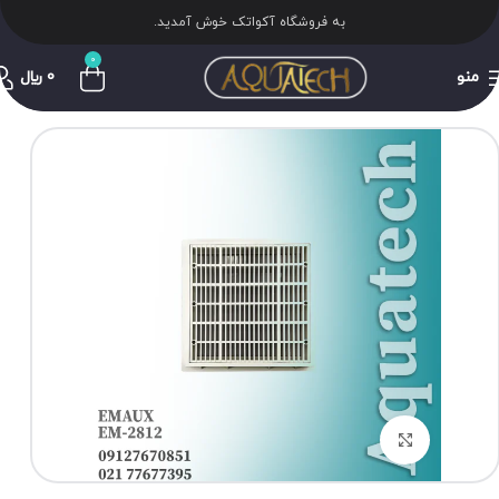
به فروشگاه آکواتک خوش آمدید.
0
منو
0
﷼
برای بزرگنمایی کلیک کنید