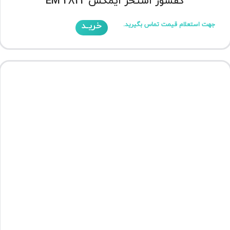
کفشور استخر ایمکس EM 2822
خریـد
جهت استعلام قیمت تماس بگیرید.