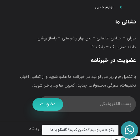
لوازم جانبی
نشانی ما
تهران – خیابان طالقانی – بین بهار وشریعتی – پاساژ روشن
طبقه منفی یک – پلاک 12
عضویت در خبرنامه
با تکمیل فرم زیر می توانید در خبرنامه ما عضو شوید و از تمامی اخبار،
تخفیفات، معرفی محصولات جدید، کمپین ها و… باخبر شوید.
عضویت
تمامی حقوق متعلق به فروشگاه آکواتک می باشد.
چگونه میتوانیم کمکتان کنیم؟
گفتگو با ما
0