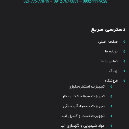
021-776-778-19
–
0912-767-0851
–
0902-111-9028
دسترسی سریع
صفحه اصلی
درباره ما
تماس با ما
وبلاگ
فروشگاه
تجهیزات استخر،جکوزی
تجهیزات سونا خشک و بخار
تجهیزات تصفیه آب خانگی
تجهیزات تست و کنترل آب
مواد شیمیایی و نگهداری آب