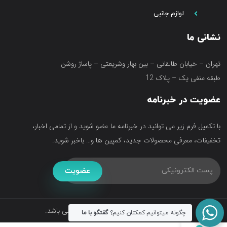
لوازم جانبی
نشانی ما
تهران – خیابان طالقانی – بین بهار وشریعتی – پاساژ روشن
طبقه منفی یک – پلاک 12
عضویت در خبرنامه
با تکمیل فرم زیر می توانید در خبرنامه ما عضو شوید و از تمامی اخبار،
تخفیفات، معرفی محصولات جدید، کمپین ها و… باخبر شوید.
عضویت
تمامی حقوق متعلق به فروشگاه آکواتک می باشد.
چگونه میتوانیم کمکتان کنیم؟
گفتگو با ما