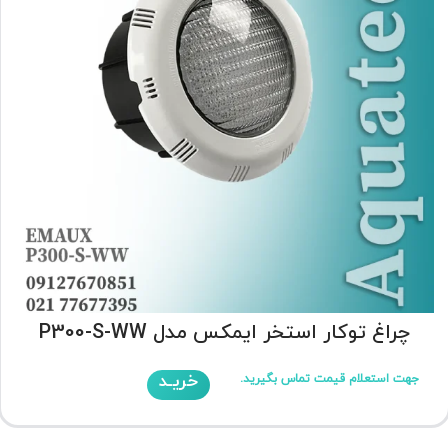
چراغ توکار استخر ایمکس مدل P300-S-WW
خریـد
جهت استعلام قیمت تماس بگیرید.