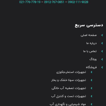
021-776-778-19
–
0912-767-0851
–
0902-111-9028
دسترسی سریع
صفحه اصلی
درباره ما
تماس با ما
وبلاگ
فروشگاه
تجهیزات استخر،جکوزی
تجهیزات سونا خشک و بخار
تجهیزات تصفیه آب خانگی
تجهیزات تست و کنترل آب
مواد شیمیایی و نگهداری آب