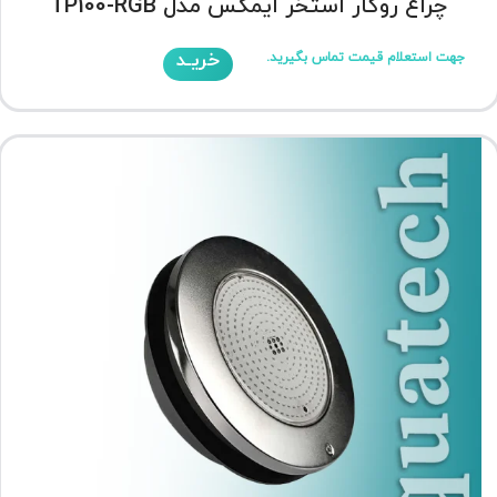
چراغ روکار استخر ایمکس مدل TP100-RGB
خریـد
جهت استعلام قیمت تماس بگیرید.