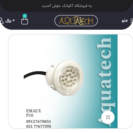
به فروشگاه آکواتک خوش آمدید.
0
منو
0
﷼
برای بزرگنمایی کلیک کنید