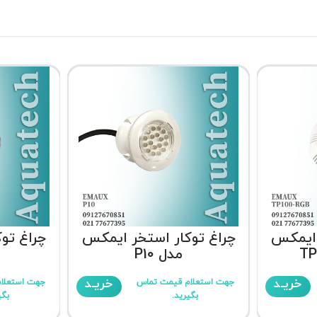
 ایمکس
چراغ توکار استخر ایمکس
چراغ تو
مدل P10
خریـد
خریـد
جهت استعلام قیمت تماس
جهت استعلا
بگیرید.
بگی