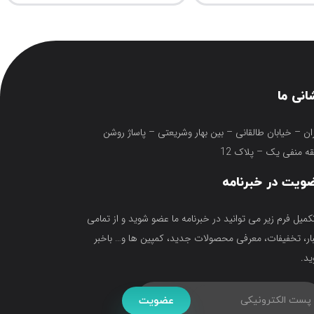
انی ما
ان – خیابان طالقانی – بین بهار وشریعتی – پاساژ روشن
ه منفی یک – پلاک 12
ویت در خبرنامه
تکمیل فرم زیر می توانید در خبرنامه ما عضو شوید و از تمامی
ار، تخفیفات، معرفی محصولات جدید، کمپین ها و… باخبر
د.
عضویت