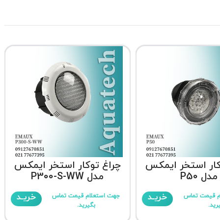
کار استخر ایمکس
چراغ توکار استخر ایمکس
مدل P50
مدل P300-S-WW
خریـد
خریـد
م قیمت تماس
جهت استعلام قیمت تماس
رید.
بگیرید.