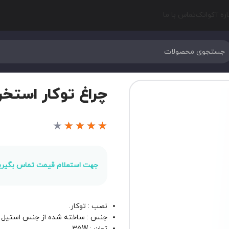
اره آکواتک
تماس با ما
چراغ توکار استخر 
★
★
★
★
★
جهت استعلام قیمت تماس بگیری
نصب : توکار.
جنس : ساخته شده از جنس استیل 304 با مقاومت بالا.
توان : 35W.