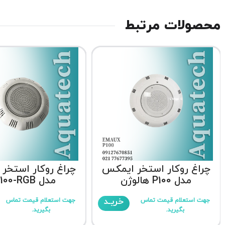
محصولات مرتبط
چراغ روکار استخر ایمکس
چراغ روکار استخر
مدل P100 هالوژن
مدل TP100-RGB
خریـد
جهت استعلام قیمت تماس
جهت استعلام قیمت تماس
بگیرید.
بگیرید.