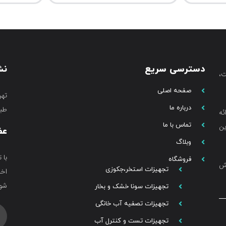
دسترسی سریع
نش
،
صفحه اصلی
تهر
درباره ما
طبق
ئه
تماس با ما
ین
عض
وبلاگ
با 
فروشگاه
خش
تجهیزات استخر،جکوزی
اخب
شوی
تجهیزات سونا خشک و بخار
تجهیزات تصفیه آب خانگی
تجهیزات تست و کنترل آب