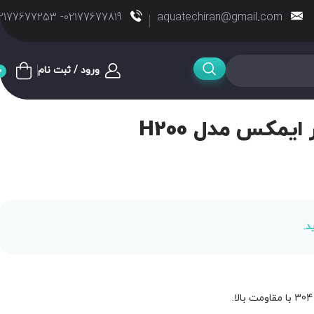
02177677819- 02177677253
aquatechiran@gmail.com
ورود / ثبت نام
0
ایمکس مدل H200
د.