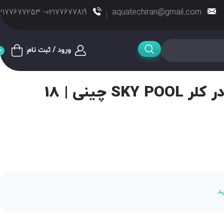
02177677819- 02177677253
aquatechiran@gmail.com
ورود / ثبت نام
0
خرید و قیمت پودر کلر SKY POOL چینی | 18
د.