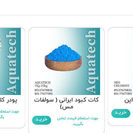
اپن
کات کبود ایرانی ( سولفات
پودر ک
مس)
خریـد
جهت استعلا
بگی
خریـد
جهت استعلام قیمت تماس
بگیرید.