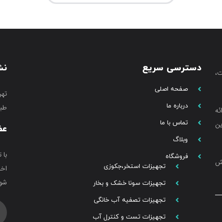
دسترسی سریع
نش
،
صفحه اصلی
تهر
درباره ما
طبق
ئه
تماس با ما
ین
عض
وبلاگ
با 
فروشگاه
خش
تجهیزات استخر،جکوزی
اخب
شوی
تجهیزات سونا خشک و بخار
تجهیزات تصفیه آب خانگی
تجهیزات تست و کنترل آب