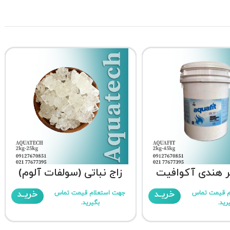
لر هندی آکوافیت
زاج نباتی (سولفات آلوم)
خریـد
خریـد
م قیمت تماس
جهت استعلام قیمت تماس
رید.
بگیرید.