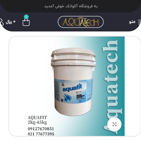
به فروشگاه آکواتک خوش آمدید.
0
منو
0
﷼
برای بزرگنمایی کلیک کنید