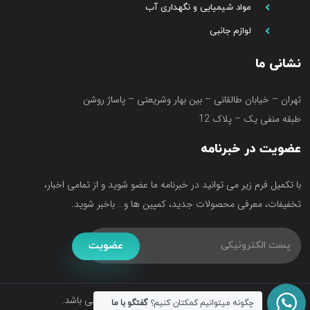
مواد شیمیایی و نگهداری آب
لوازم جانبی
نشانی ما
تهران – خیابان طالقانی – بین بهار وشریعتی – پاساژ روشن
طبقه منفی یک – پلاک 12
عضویت در خبرنامه
با تکمیل فرم زیر می توانید در خبرنامه ما عضو شوید و از تمامی اخبار،
تخفیفات، معرفی محصولات جدید، کمپین ها و… باخبر شوید.
عضویت
تمامی حقوق متعلق به فروشگاه آکواتک می باشد.
چگونه میتوانیم کمکتان کنیم؟
گفتگو با ما