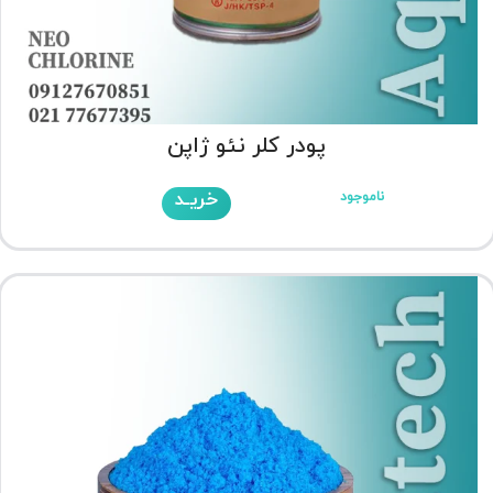
پودر کلر نئو ژاپن
خریـد
ناموجود