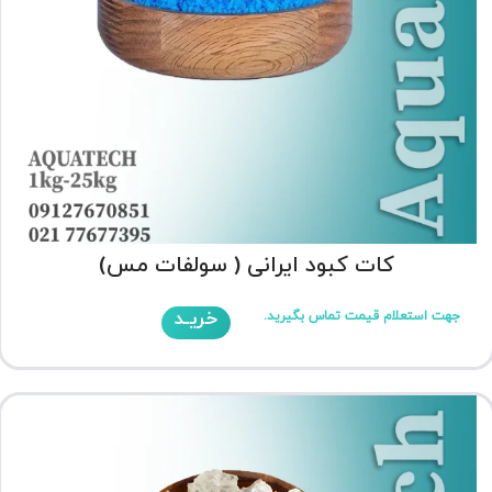
کات کبود ایرانی ( سولفات مس)
خریـد
جهت استعلام قیمت تماس بگیرید.