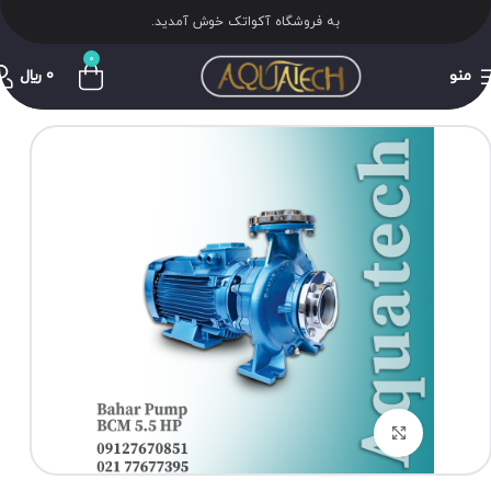
به فروشگاه آکواتک خوش آمدید.
0
منو
0
﷼
برای بزرگنمایی کلیک کنید