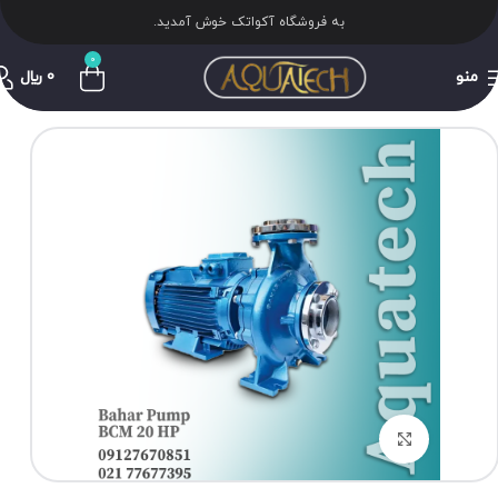
به فروشگاه آکواتک خوش آمدید.
0
منو
0
﷼
برای بزرگنمایی کلیک کنید