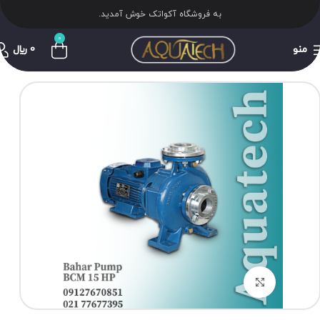
به فروشگاه آکواتک خوش آمدید.
0
منو
0
﷼
برای بزرگنمایی کلیک کنید