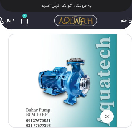
به فروشگاه آکواتک خوش آمدید.
0
منو
0
﷼
برای بزرگنمایی کلیک کنید