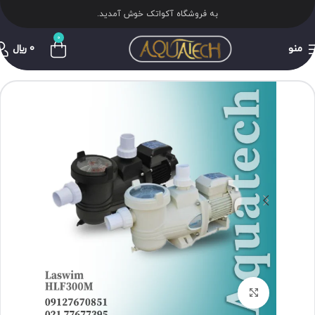
به فروشگاه آکواتک خوش آمدید.
0
منو
0
﷼
برای بزرگنمایی کلیک کنید