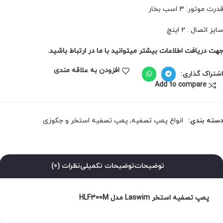
درت موتور: 3 اسب بخار
ایز اتصال : 2 اینچ
هت دریافت اطلاعات بیشتر میتوانید با ما در ارتباط باشید.
افزودن به علاقه مندی
شتراک گذاری:
Add to compare
سته بندی:
انواع پمپ تصفیه
,
پمپ تصفیه استخر و جکوزی
توضیحات
توضیحات تکمیلی
نظرات (0)
پمپ تصفیه استخر Laswim مدل HLF300M