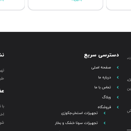
دسترسی سریع
نش
،
صفحه اصلی
تهر
درباره ما
طبق
ئه
تماس با ما
ین
عض
وبلاگ
با 
فروشگاه
خش
تجهیزات استخر،جکوزی
اخب
شوی
تجهیزات سونا خشک و بخار