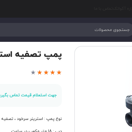
اره آکواتک
تماس با ما
پمپ تصفیه استخر سیپو م
★
★
★
★
★
جهت استعلام قیمت تماس بگیری
نوع پمپ : استرینر سرخود ، تصفیه
دبی : 18 متر مکعب در ساعت