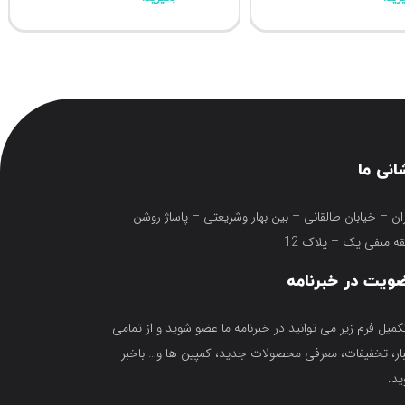
انی ما
ان – خیابان طالقانی – بین بهار وشریعتی – پاساژ روشن
ه منفی یک – پلاک 12
ویت در خبرنامه
تکمیل فرم زیر می توانید در خبرنامه ما عضو شوید و از تمامی
ار، تخفیفات، معرفی محصولات جدید، کمپین ها و… باخبر
د.