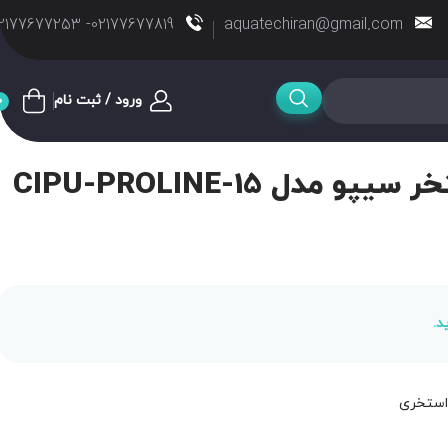
02177677819- 02177677253
aquatechiran@gmail.com
ورود / ثبت نام
0
دل CIPU-PROLINE-15
د.
 استخری