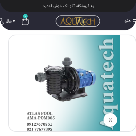
به فروشگاه آکواتک خوش آمدید.
0
منو
0
﷼
برای بزرگنمایی کلیک کنید