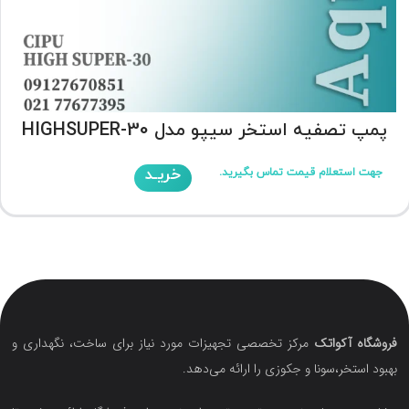
پمپ تصفیه استخر سیپو مدل HIGHSUPER-30
خریـد
جهت استعلام قیمت تماس بگیرید.
فروشگاه آکواتک
مرکز تخصصی تجهیزات مورد نیاز برای ساخت، نگهداری و
بهبود استخر،سونا و جکوزی را ارائه می‌دهد.