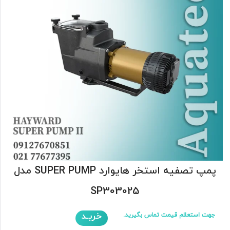
پمپ تصفیه استخر هایوارد SUPER PUMP مدل
SP303025
خریـد
جهت استعلام قیمت تماس بگیرید.