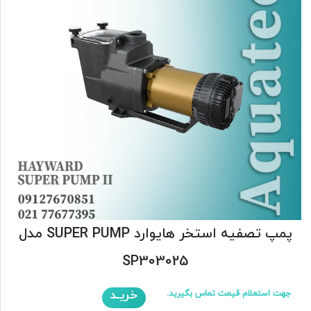
پمپ تصفیه استخر هایوارد SUPER PUMP مدل
SP303025
خریـد
جهت استعلام قیمت تماس بگیرید.