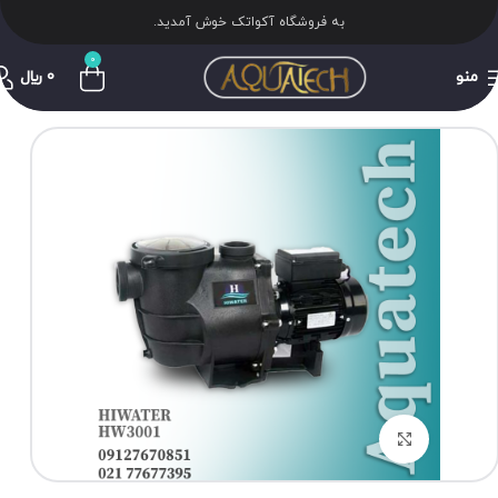
به فروشگاه آکواتک خوش آمدید.
0
منو
0
﷼
برای بزرگنمایی کلیک کنید