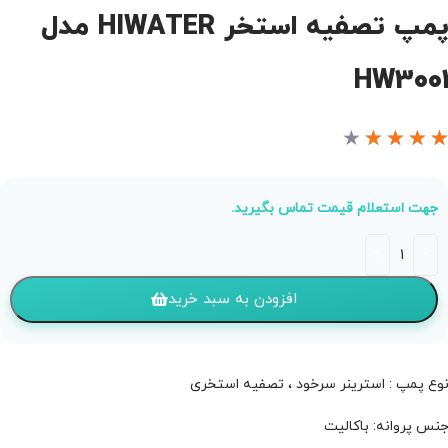
پمپ تصفیه استخر HIWATER مدل
HW300
★
★
★
★
جهت استعلام قیمت تماس بگیرید.
افزودن به سبد خرید
وع پمپ : استرینر سرخود ، تصفیه استخری
نس پروانه: باکالیت