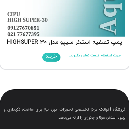
پمپ تصفیه استخر سیپو مدل HIGHSUPER-30
خریـد
جهت استعلام قیمت تماس بگیرید.
فروشگاه آکواتک
مرکز تخصصی تجهیزات مورد نیاز برای ساخت، نگهداری و
بهبود استخر،سونا و جکوزی را ارائه می‌دهد.