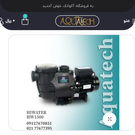
به فروشگاه آکواتک خوش آمدید.
0
منو
0
﷼
برای بزرگنمایی کلیک کنید