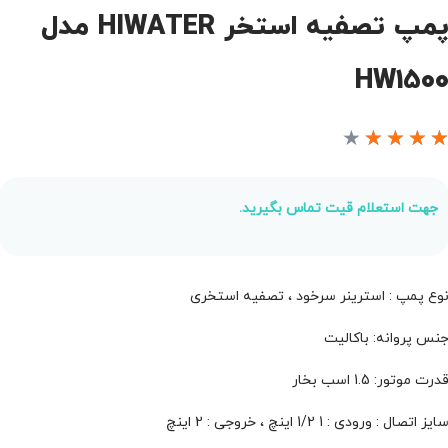
پمپ تصفیه استخر HIWATER مدل
HW150
★
★
★
★
جهت استعلام قیت تماس بگیرید.
وع پمپ : استرینر سرخود ، تصفیه استخری
نس پروانه: باکالیت
درت موتور: 1.5 اسب بخار
ایز اتصال : ورودی : 1 1/2 اینچ ، خروجی : 2 اینچ