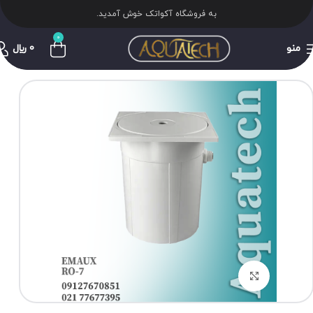
به فروشگاه آکواتک خوش آمدید.
0
منو
0
﷼
برای بزرگنمایی کلیک کنید