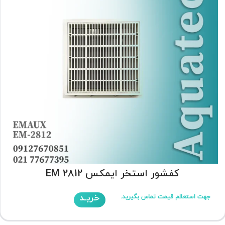
کفشور استخر ایمکس EM 2812
خریـد
جهت استعلام قیمت تماس بگیرید.