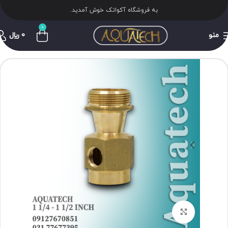
به فروشگاه آکواتک خوش آمدید.
0
منو
0
﷼
برای بزرگنمایی کلیک کنید