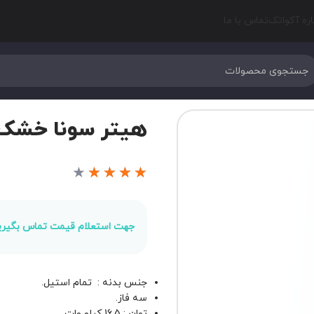
اره آکواتک
تماس با ما
هیتر سونا خشک هارویا مد
★
★
★
★
★
جهت استعلام قیمت تماس بگیری
جنس بدنه : تمام استیل.
سه فاز.
توان : 16.5 کیلو وات.