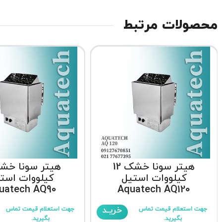
محصولات مرتبط
هیتر سونا خشک 12
کیلووات استیل
کیلووات است
uatech AQ90
Aquatech AQ120
خریـد
جهت استعلام قیمت تماس
جهت استعلام قیمت تماس
بگیرید.
بگیرید.