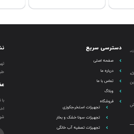
دسترسی سریع
نش
،
صفحه اصلی
تهر
درباره ما
طبق
ئه
تماس با ما
ین
عض
وبلاگ
با 
فروشگاه
خش
تجهیزات استخر،جکوزی
اخب
شوی
تجهیزات سونا خشک و بخار
تجهیزات تصفیه آب خانگی