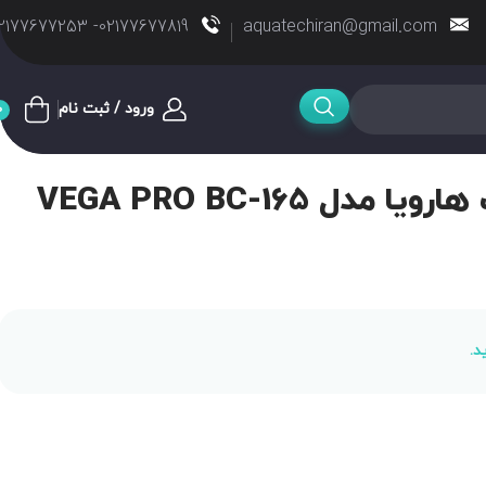
02177677819- 02177677253
aquatechiran@gmail.com
ورود / ثبت نام
0
ل VEGA PRO BC-165
د.