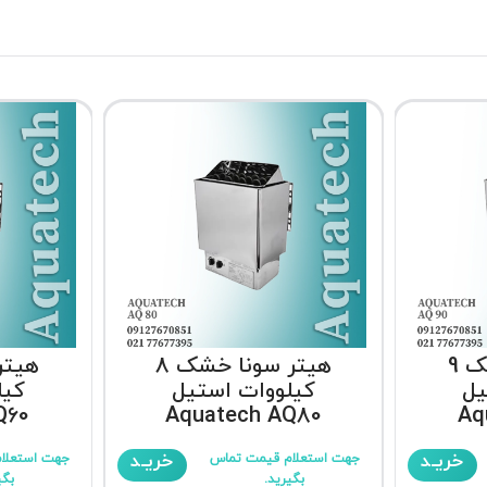
هیتر سونا خشک 9
هیتر سونا خشک 8
یل
کیلووات استیل
کیل
Q60
Aquatech AQ80
Aq
خریـد
خریـد
جهت استعلام قیمت تماس
جهت استعلا
بگیرید.
بگی