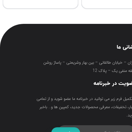
انی ما
ان – خیابان طالقانی – بین بهار وشریعتی – پاساژ روشن
ه منفی یک – پلاک 12
ویت در خبرنامه
تکمیل فرم زیر می توانید در خبرنامه ما عضو شوید و از تمامی
ار، تخفیفات، معرفی محصولات جدید، کمپین ها و… باخبر
د.