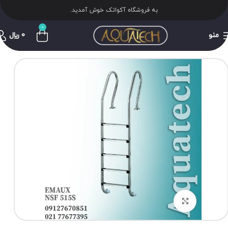
به فروشگاه آکواتک خوش آمدید.
0
منو
0
﷼
برای بزرگنمایی کلیک کنید