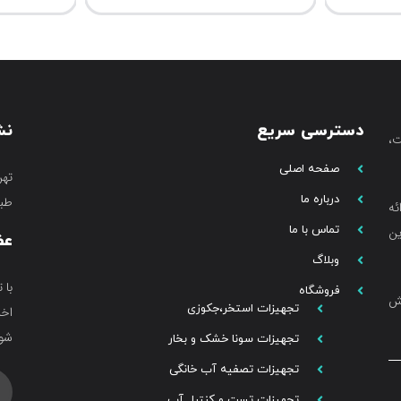
دسترسی سریع
نش
،
صفحه اصلی
تهر
درباره ما
طبق
ئه
تماس با ما
ین
عض
وبلاگ
با 
فروشگاه
خش
تجهیزات استخر،جکوزی
اخب
شوی
تجهیزات سونا خشک و بخار
تجهیزات تصفیه آب خانگی
تجهیزات تست و کنترل آب