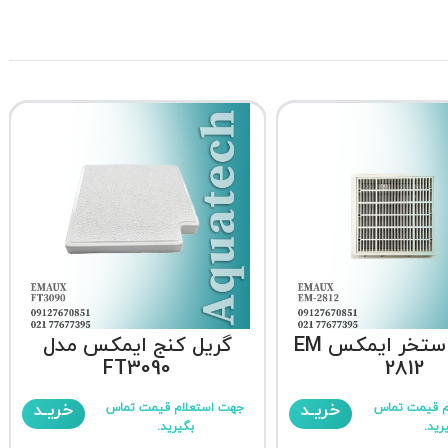
کفشور استخر ایمکس EM
گریل کنج ایمکس مدل
FT3090
2812
خریـد
خریـد
م قیمت تماس
جهت استعلام قیمت تماس
رید.
بگیرید.