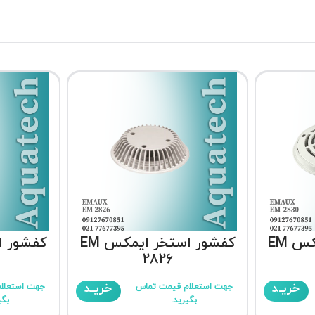
کفشور استخر ایمکس EM
کفشور استخر ایمکس EM
2826
خریـد
خریـد
جهت استعلام قیمت تماس
جهت استعلا
بگیرید.
بگی