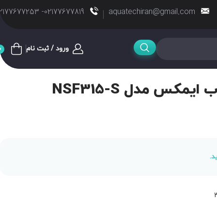
02177677819- 02177677253
aquatechiran@gmail.com
ورود / ثبت نام
0
یمکس مدل NSF315-S
د.