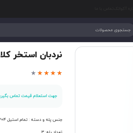
اره آکواتک
تماس با ما
نردبان استخر کلاب ا
★
★
★
★
★
جهت استعلام قیمت تماس بگیری
جنس پله و دسته : تمام استیل 304
تعداد پله: 3