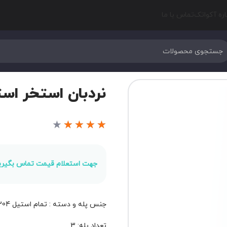
اره آکواتک
تماس با ما
نردبان استخر استاند
★
★
★
★
★
جهت استعلام قیمت تماس بگیری
جنس پله و دسته : تمام استیل 304
تعداد پله: 3