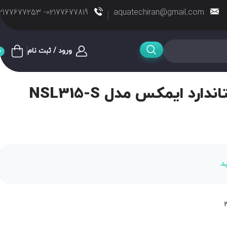
02177677819- 02177677253
aquatechiran@gmail.com
ورود / ثبت نام
0
ارد ایمکس مدل NSL315-S
د.