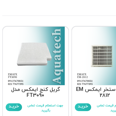
کفشور استخر ایمکس EM
گریل کنج ایمکس مدل
FT3090
2812
خریـد
خریـد
م قیمت تماس
جهت استعلام قیمت تماس
رید.
بگیرید.