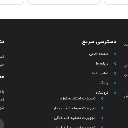
دسترسی سریع
نش
،
صفحه اصلی
تهر
درباره ما
طبق
ئه
تماس با ما
ین
عض
وبلاگ
با 
فروشگاه
خش
تجهیزات استخر،جکوزی
اخب
شوی
تجهیزات سونا خشک و بخار
تجهیزات تصفیه آب خانگی
تجهیزات تست و کنترل آب