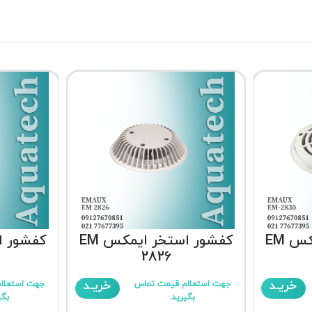
کفشور استخر ایمکس EM
کفشور استخر ایمکس EM
2826
خریـد
خریـد
جهت استعلام قیمت تماس
جهت استعلا
بگیرید.
بگی