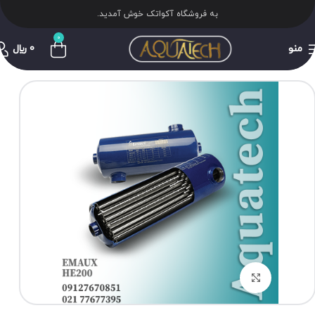
به فروشگاه آکواتک خوش آمدید.
0
منو
0
﷼
برای بزرگنمایی کلیک کنید