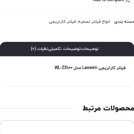
Add to compare
سته بندی:
انواع فیلتر تصفیه
,
فیلتر کارتریجی
توضیحات
توضیحات تکمیلی
نظرات (0)
فیلتر کارتریجی Laswim مدل WL-ZX100
حصولات مرتبط