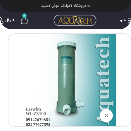
به فروشگاه آکواتک خوش آمدید.
0
منو
0
﷼
برای بزرگنمایی کلیک کنید