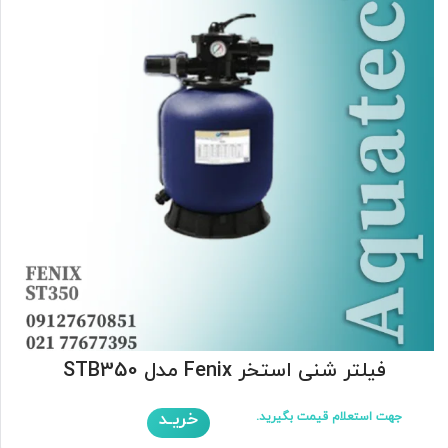
فیلتر شنی استخر Fenix مدل STB350
خریـد
جهت استعلام قیمت بگیرید.