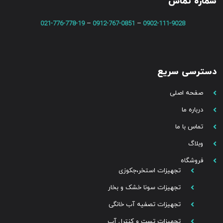
شماره تماس
021-776-778-19
–
0912-767-0851
–
0902-111-9028
دسترسی سریع
صفحه اصلی
درباره ما
تماس با ما
وبلاگ
فروشگاه
تجهیزات استخر،جکوزی
تجهیزات سونا خشک و بخار
تجهیزات تصفیه آب خانگی
تجهیزات تست و کنترل آب