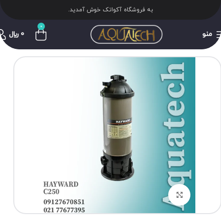
به فروشگاه آکواتک خوش آمدید.
0
منو
0
﷼
برای بزرگنمایی کلیک کنید