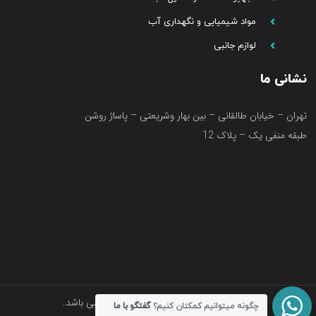
مواد شیمیایی و نگهداری آب
لوازم جانبی
نشانی ما
تهران – خیابان طالقانی – بین بهار وشریعتی – پاساژ روشن
طبقه منفی یک – پلاک 12
تمامی حقوق متعلق به فروشگاه آکواتک می باشد.
چگونه میتوانیم کمکتان کنیم؟
گفتگو با ما