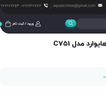
02177677819- 02177677253
aquatechiran@gmail.com
ورود / ثبت نام
0
وارد مدل C751
د.