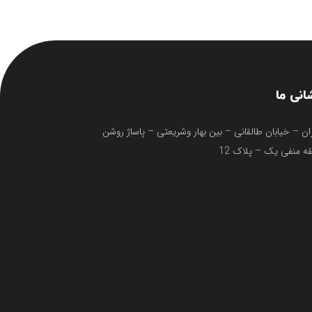
انی ما
ان – خیابان طالقانی – بین بهار وشریعتی – پاساژ روشن
ه منفی یک – پلاک 12