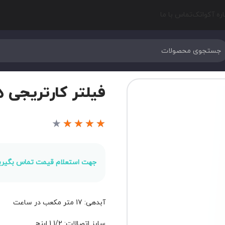
اره آکواتک
تماس با ما
فیلتر کارتریجی های
★
★
★
★
★
جهت استعلام قیمت تماس بگیری
آبدهی: 17 متر مکعب در ساعت
سایز اتصالات: 1/2 1 ابنچ