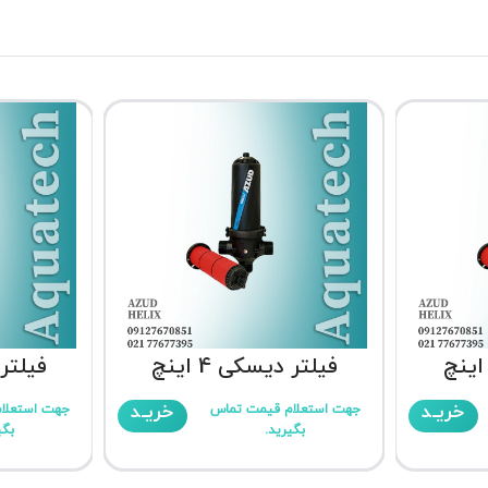
فیلتر دیسکی 4 اینچ
فیلتر د
خریـد
خریـد
جهت استعلام قیمت تماس
جهت استعلا
بگیرید.
بگی