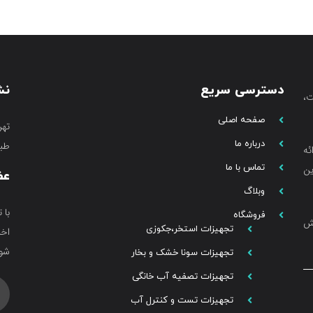
دسترسی سریع
نش
،
صفحه اصلی
تهر
درباره ما
طبق
ئه
تماس با ما
ین
عض
وبلاگ
با 
فروشگاه
خش
تجهیزات استخر،جکوزی
اخب
شوی
تجهیزات سونا خشک و بخار
تجهیزات تصفیه آب خانگی
تجهیزات تست و کنترل آب