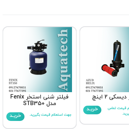
یسکی 2 اینچ
فیلتر شنی استخر Fenix
مدل STB350
خریـد
م قیمت تماس
رید.
خریـد
جهت استعلام قیمت بگیرید.