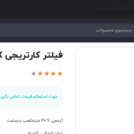
اره آکواتک
تماس با ما
فیلتر کارتریجی EMAUX مدل CF200
★
★
★
★
★
جهت استعلام قیمت تماس بگیری
آبدهی: 40.9 مترمکعب درساعت
سایز اتصال : 2 اینچ