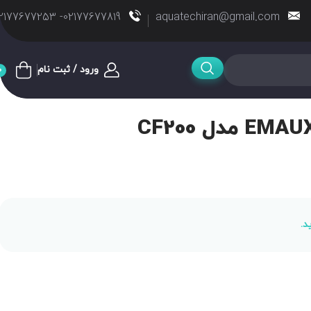
02177677819- 02177677253
aquatechiran@gmail.com
ورود / ثبت نام
0
د.