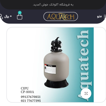
به فروشگاه آکواتک خوش آمدید.
0
منو
0
﷼
برای بزرگنمایی کلیک کنید