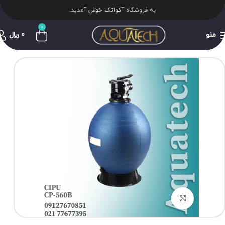
به فروشگاه آکواتک خوش آمدید.
0
منو
0
﷼
برای بزرگنمایی کلیک کنید