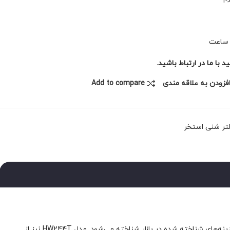
با ما در ارتباط باشید.
فزودن به علاقه مندی
Add to compare
تر شنی استخر
انتخاب فیلتر شنی مناسب، گامی اساسی در حفظ پاکیزگی و شفافیت آب استخر و جکوزی است. در این میان، فیلتر شنی هایواتر به عنوان یکی از گزینه‌های شناخته شده در بازار شناخته می‌شود. مدل HW244T نیز از