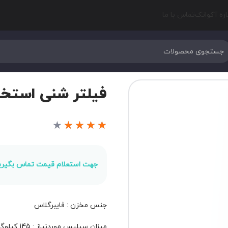
اره آکواتک
تماس با ما
فیلتر شنی استخر HIWATER مدل 244T
★
★
★
★
★
جهت استعلام قیمت تماس بگیری
جنس مخزن : فایبرگلاس
میزان سیلیس موردنیاز : 145 کیلوگرم