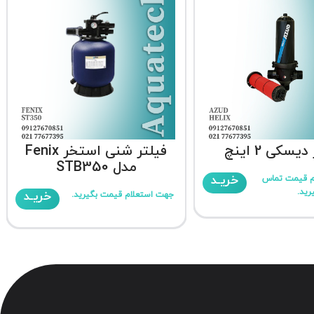
یسکی 2 اینچ
فیلتر شنی استخر Fenix
مدل STB350
خریـد
م قیمت تماس
رید.
خریـد
جهت استعلام قیمت بگیرید.