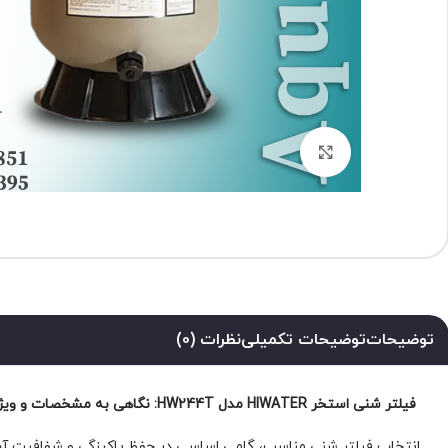
برای بزرگنمایی کلیک کنید
توضیحات
توضیحات تکمیلی
نظرات (0)
فیلتر شنی استخر HIWATER مدل HW244T: نگاهی به مشخصات و ویژگی‌ها