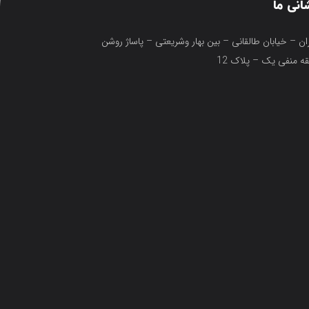
انی ما
ان – خیابان طالقانی – بین بهار وشریعتی – پاساژ روشن
ه منفی یک – پلاک 12