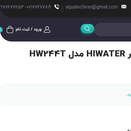
02177677819- 02177677253
aquatechiran@gmail.com
ورود / ثبت نام
0
HW
د.