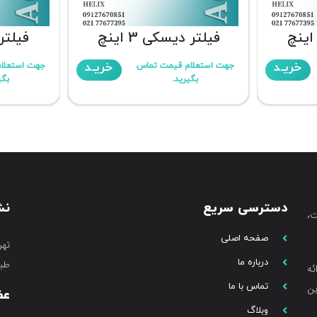
فیلتر دیسکی 3 اینچ
فیلتر د
خریـد
خریـد
جهت استعلام قیمت تماس
جهت استعلا
بگیرید.
بگی
دسترسی سریع
نش
،
صفحه اصلی
تهر
درباره ما
طبق
ئه
تماس با ما
ین
عض
وبلاگ