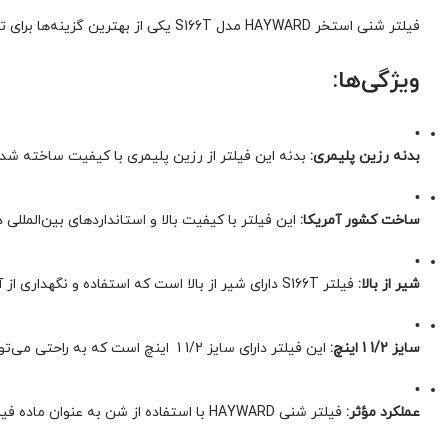
فیلتر شنی استخر HAYWARD مدل S166T یکی از بهترین گزینه‌ها برای تصفیه آب استخرها است. این فیلتر با ویژگی‌های خاص خود، کارایی بالایی در تصفیه آب دارد و به خوبی نیازهای شما را برآورده می‌کند.
ویژگی‌ها:
•
بدنه رزین پلیمری:
بدنه این فیلتر از رزین پلیمری با کیفیت ساخته شده 
•
ساخت کشور آمریکا:
این فیلتر با کیفیت بالا و استانداردهای بین‌المل
•
شیر از بالا:
فیلتر S166T دارای شیر از بالا است که استفاده و نگهداری از آن را بسیار آسان می‌کند. این طراحی به شما این امکان را می‌دهد که به راحتی عملیات شستشو و تغییر حالت فیلتر را انجام دهید.
•
سایز 1/2 1 اینچ:
این فیلتر دارای سایز 1/2 1 اینچ است که به راحتی می‌تواند به سیستم تصفیه استخر شما متصل شود و عملکرد بهینه‌ای داشته باشد.
•
عملکرد مؤثر:
فیلتر شنی HAYWARD با استفاده از شن به عنوان ماده فیلتر، عملکرد بسیار مؤثری در تصفیه آب دارد و می‌تواند ذرات ریز و آلودگی‌ها را به خوبی جذب کند.