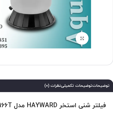
برای بزرگنمایی کلیک کنید
توضیحات
توضیحات تکمیلی
نظرات (0)
فیلتر شنی استخر HAYWARD مدل S166T