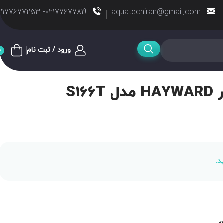
02177677819- 02177677253
aquatechiran@gmail.com
ورود / ثبت نام
0
S1
د.