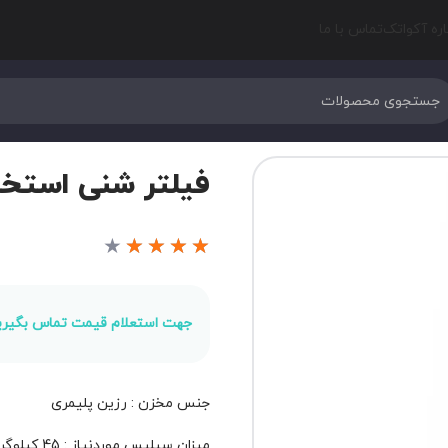
اره آکواتک
تماس با ما
فیلتر شنی استخر HAYWARD مدل 66T
★
★
★
★
★
جهت استعلام قیمت تماس بگیری
جنس مخزن : رزین پلیمری
میزان سیلیس موردنیاز : 45 کیلوگرم