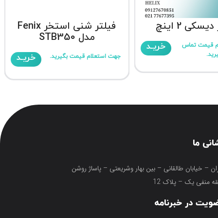
یسکی 2 اینچ
فیلتر شنی استخر Fenix
مدل STB350
خریـد
م قیمت تماس
رید.
خریـد
جهت استعلام قیمت بگیرید.
انی ما
ان – خیابان طالقانی – بین بهار وشریعتی – پاساژ روشن
ه منفی یک – پلاک 12
ویت در خبرنامه