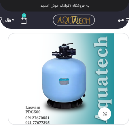
به فروشگاه آکواتک خوش آمدید.
0
منو
0
﷼
برای بزرگنمایی کلیک کنید