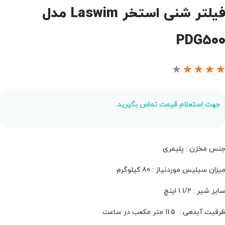
فیلتر شنی استخر Laswim مدل
PDG50
★
★
★
★
جهت استعلام قیمت تماس بگیرید.
نس مخزن : پلیمری
یزان سیلیس موردنیاز : 80 کیلوگرم
ایز شیر : 1/2 1 اینچ
رفیت آبدهی : 11.5 متر مکعب در ساعت