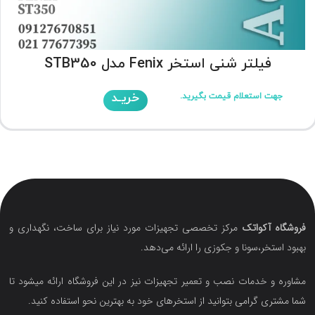
فیلتر شنی استخر Fenix مدل STB350
خریـد
جهت استعلام قیمت بگیرید.
فروشگاه آکواتک
مرکز تخصصی تجهیزات مورد نیاز برای ساخت، نگهداری و
بهبود استخر،سونا و جکوزی را ارائه می‌دهد.
مشاوره و خدمات نصب و تعمیر تجهیزات نیز در این فروشگاه ارائه میشود تا
شما مشتری گرامی بتوانید از استخرهای خود به بهترین نحو استفاده کنید.