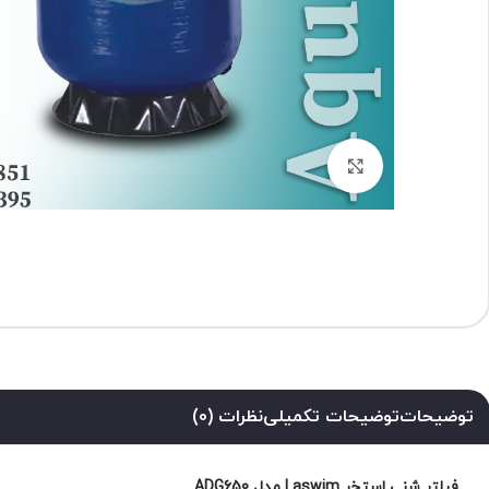
برای بزرگنمایی کلیک کنید
توضیحات
توضیحات تکمیلی
نظرات (0)
فیلتر شنی استخر Laswim مدل ADG650