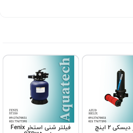
یسکی 2 اینچ
فیلتر شنی استخر Fenix