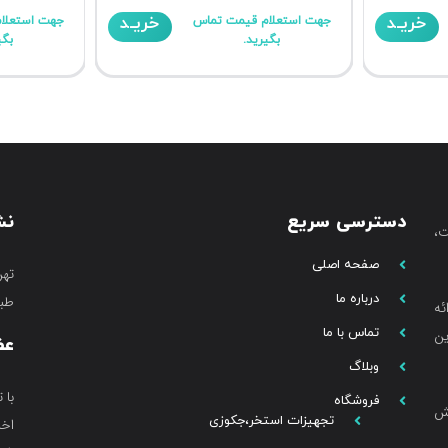
خریـد
خریـد
جهت استعلام قیمت تماس
جهت استعلا
بگیرید.
بگی
دسترسی سریع
نش
،
صفحه اصلی
تهر
درباره ما
طبق
ئه
تماس با ما
ین
عض
وبلاگ
با 
فروشگاه
خش
تجهیزات استخر،جکوزی
اخب