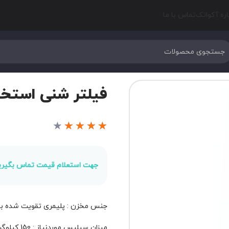
اره آکواتک
تماس با ما
فیلتر شنی استخر Laswim مدل G650
★
★
★
★
★
جهت استعلام قیمت تماس بگیری
جنس مخزن : پلیمری تقویت شده با 
میزان سیلیس موردنیاز : 150 کیلوگرم