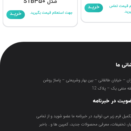
مدل STB350
خریـد
م قیمت تماس
رید.
خریـد
جهت استعلام قیمت بگیرید.
انی ما
ان – خیابان طالقانی – بین بهار وشریعتی – پاساژ روشن
ه منفی یک – پلاک 12
ویت در خبرنامه
تکمیل فرم زیر می توانید در خبرنامه ما عضو شوید و از تمامی
ار، تخفیفات، معرفی محصولات جدید، کمپین ها و… باخبر