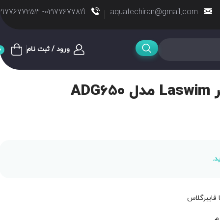
02177677819- 02177677253
aquatechiran@gmail.com
ورود / ثبت نام
0
AD
د.
فایبرگلاس