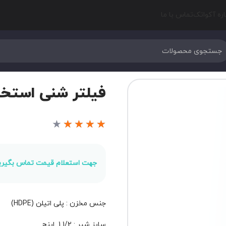
اره آکواتک
تماس با ما
فیلتر شنی استخر جی
★
★
★
★
★
جهت استعلام قیمت تماس بگیری
جنس مخزن : پلی اتیلن (HDPE)
سایز شیر : 1/2 1 اینچ