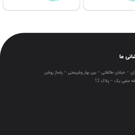
انی ما
ان – خیابان طالقانی – بین بهار وشریعتی – پاساژ روشن
ه منفی یک – پلاک 12