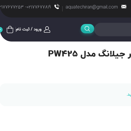
02177677819- 02177677253
aquatechiran@gmail.com
ورود / ثبت نام
0
لانگ مدل PW425
د.