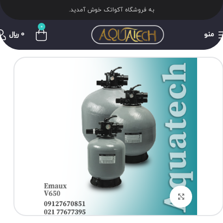
به فروشگاه آکواتک خوش آمدید.
0
منو
0
﷼
برای بزرگنمایی کلیک کنید