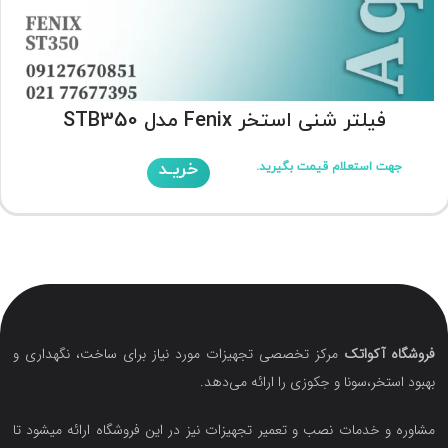
فیلتر شنی استخر Fenix مدل STB350
خریـد
جهت استعلام قیمت بگیرید.
فروشگاه آکواتک
مرکز تخصصی تجهیزات مورد نیاز برای ساخت، نگهداری و
بهبود استخر،سونا و جکوزی را ارائه می‌دهد.
مشاوره و خدمات نصب و تعمیر تجهیزات نیز در این فروشگاه ارائه میشود تا