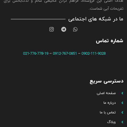
هدف اصلی این فروشگاه‌، فراهم کردن محیطی سالم و لذت‌بخش برای
تفریحات آبی شماست.
ما در شبکه های اجتماعی
شماره تماس
021-776-778-19
–
0912-767-0851
–
0902-111-9028
دسترسی سریع
صفحه اصلی
درباره ما
تماس با ما
وبلاگ