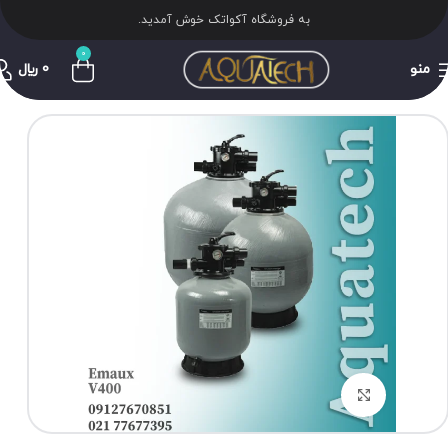
به فروشگاه آکواتک خوش آمدید.
0
منو
0
﷼
برای بزرگنمایی کلیک کنید