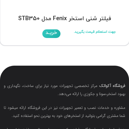
فیلتر شنی استخر Fenix مدل STB350
خریـد
جهت استعلام قیمت بگیرید.
فروشگاه آکواتک
مرکز تخصصی تجهیزات مورد نیاز برای ساخت، نگهداری و
بهبود استخر،سونا و جکوزی را ارائه می‌دهد.
مشاوره و خدمات نصب و تعمیر تجهیزات نیز در این فروشگاه ارائه میشود تا
شما مشتری گرامی بتوانید از استخرهای خود به بهترین نحو استفاده کنید.