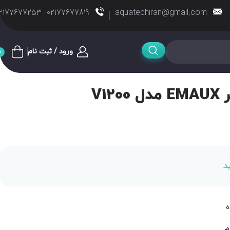
02177677819- 02177677253
aquatechiran@gmail.com
ورود / ثبت نام
0
V1
د.
ه