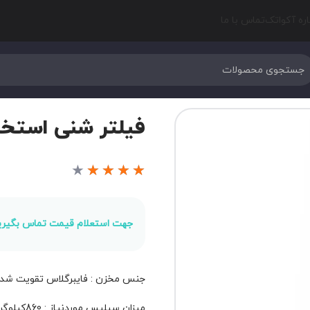
اره آکواتک
تماس با ما
فیلتر شنی استخر EMAUX مدل 200
★
★
★
★
★
جهت استعلام قیمت تماس بگیری
جنس مخزن : فایبرگلاس تقویت شد
میزان سیلیس موردنیاز : 860کیلوگرم