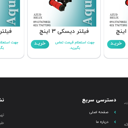
فیلتر دیسکی 3 اینچ
فیلتر د
خریـد
خریـد
جهت استعلام قیمت تماس
جهت استعلا
بگیرید.
بگی
دسترسی سریع
نش
،
صفحه اصلی
تهر
درباره ما
طبق
ئه