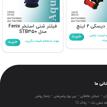
یسکی 2 اینچ
فیلتر شنی استخر Fenix
مدل STB350
خریـد
م قیمت تماس
رید.
خریـد
جهت استعلام قیمت بگیرید.
انی ما
ان – خیابان طالقانی – بین بهار وشریعتی – پاساژ روشن
ه منفی یک – پلاک 12