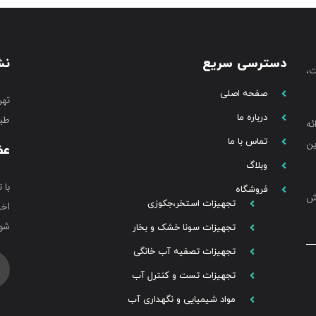
دسترسی سریع
نش
،
صفحه اصلی
تهر
درباره ما
طبق
ئه
تماس با ما
ین
عض
وبلاگ
با 
فروشگاه
خش
تجهیزات استخر،جکوزی
اخب
شوی
تجهیزات سونا خشک و بخار
تجهیزات تصفیه آب خانگی
تجهیزات تست و کنترل آب
مواد شیمیایی و نگهداری آب