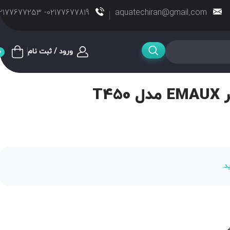
02177677819- 02177677253
aquatechiran@gmail.com
ورود / ثبت نام
0
T4
د.