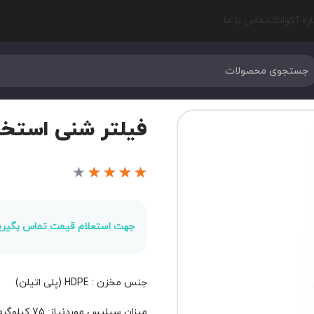
اره آکواتک
تماس با ما
فیلتر شنی استخر EMAUX مدل 50
★
★
★
★
★
جهت استعلام قیمت تماس بگیری
جنس مخزن : HDPE (پلی اتیلن)
میزان سیلیس موردنیاز: 75 کیلوگرم