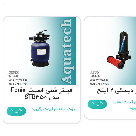
یسکی 2 اینچ
فیلتر شنی استخر Fenix
مدل STB350
خریـد
م قیمت تماس
رید.
خریـد
جهت استعلام قیمت بگیرید.