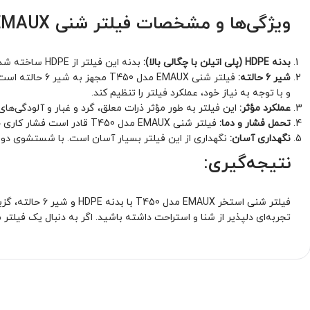
ویژگی‌ها و مشخصات فیلتر شنی EMAUX مدل T450:
بدنه HDPE (پلی اتیلن با چگالی بالا):
بدنه این فیلتر از HDPE ساخته شده است که به دلیل مقاومت بالا در برابر خوردگی و شرایط جوی، طول عمر بالایی دارد و به خوبی در برابر آسیب‌های محیطی مقاوم است.
شیر 6 حالته:
فیلتر شنی AUX
و با توجه به نیاز خود، عملکرد فیلتر را تنظیم کند.
عملکرد مؤثر:
این فیلتر به طور مؤثر ذرات معلق، گرد و غبار و آلودگی‌های 
تحمل فشار و دما:
فیلتر شنی EMAUX مدل T450 قادر است فشار کاری حداکثر 4 بار را تحمل کند و همچنین می‌تواند دماهای تا 50 درجه سانتی‌گراد را تحمل کند، که آن را برای استفاده در شرایط مختلف مناسب می‌سازد.
نگهداری آسان:
نگهداری از این فیلتر بسیار آسان است. با شستشوی دوره
نتیجه‌گیری:
فیلتر شنی استخ
تجربه‌ای دلپذیر از شنا و استراحت داشته باشید. اگر به دنبال یک فیلتر