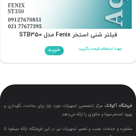
فیلتر شنی استخر Fenix مدل STB350
خریـد
جهت استعلام قیمت بگیرید.
فروشگاه آکواتک
مرکز تخصصی تجهیزات مورد نیاز برای ساخت، نگهداری و
بهبود استخر،سونا و جکوزی را ارائه می‌دهد.
مشاوره و خدمات نصب و تعمیر تجهیزات نیز در این فروشگاه ارائه میشود تا