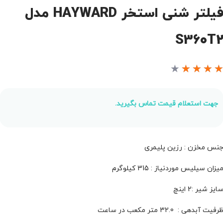
فیلتر شنی استخر HAYWARD مدل
S360T
★
★
★
★
جهت استعلام قیمت تماس بگیرید.
نس مخزن : رزین پلیمری
یزان سیلیس موردنیاز : 315 کیلوگرم
ایز شیر :2 اینچ
رفیت آبدهی : 32.0 متر مکعب در ساعت