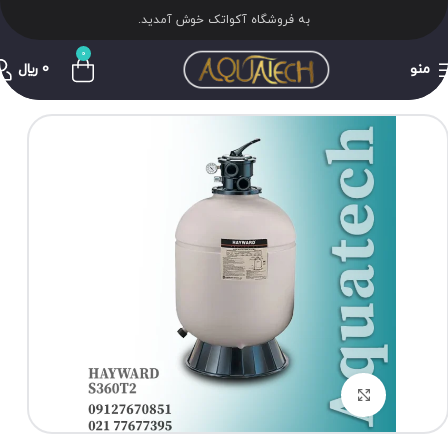
به فروشگاه آکواتک خوش آمدید.
0
منو
0
﷼
برای بزرگنمایی کلیک کنید