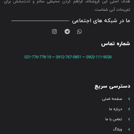
هدف اصلی این فروشگاه‌، فراهم کردن محیطی سالم و لذت‌بخش برای
تفریحات آبی شماست.
ما در شبکه های اجتماعی
شماره تماس
021-776-778-19
–
0912-767-0851
–
0902-111-9028
دسترسی سریع
صفحه اصلی
درباره ما
تماس با ما
وبلاگ