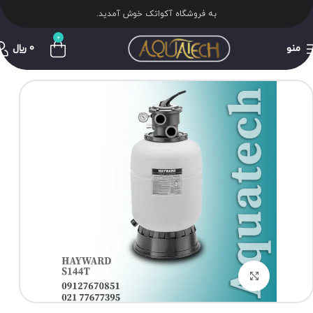
به فروشگاه آکواتک خوش آمدید.
0
منو
0
﷼
برای بزرگنمایی کلیک کنید