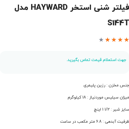
فیلتر شنی استخر HAYWARD مدل
S144
★
★
★
★
جهت استعلام قیمت تماس بگیرید.
نس مخزن : رزین پلیمری
یزان سیلیس موردنیاز : 18 کیلوگرم
ایز شیر : 1/2 1 اینچ
رفیت آبدهی : 6.8 متر مکعب در ساعت