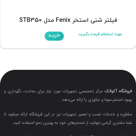
فیلتر شنی استخر Fenix مدل STB350
خریـد
جهت استعلام قیمت بگیرید.
فروشگاه آکواتک
مرکز تخصصی تجهیزات مورد نیاز برای ساخت، نگهداری و
بهبود استخر،سونا و جکوزی را ارائه می‌دهد.
مشاوره و خدمات نصب و تعمیر تجهیزات نیز در این فروشگاه ارائه میشود تا
شما مشتری گرامی بتوانید از استخرهای خود به بهترین نحو استفاده کنید.