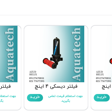
فیلتر دیسکی 4 اینچ
فیلتر د
خریـد
خریـد
جهت استعلام قیمت تماس
جهت استعلا
بگیرید.
بگی