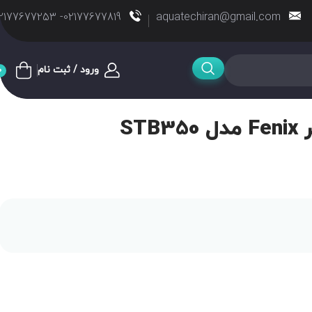
02177677819- 02177677253
aquatechiran@gmail.com
ورود / ثبت نام
0
ST