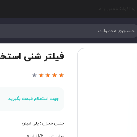
اره آکواتک
تماس با ما
فیلتر شنی استخر Fenix مدل B350
★
★
★
★
★
جهت استعلام قیمت بگیرید.
جنس مخزن : پلی اتیلن
سایز شیر : 1/2 1 اینچ