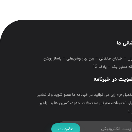
انی ما
ان – خیابان طالقانی – بین بهار وشریعتی – پاساژ روشن
ه منفی یک – پلاک 12
ویت در خبرنامه
تکمیل فرم زیر می توانید در خبرنامه ما عضو شوید و از تمامی
ار، تخفیفات، معرفی محصولات جدید، کمپین ها و… باخبر
د.
عضویت