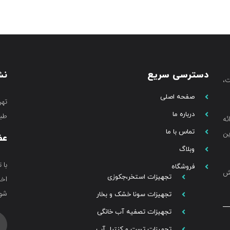
دسترسی سریع
نش
،
صفحه اصلی
تهر
درباره ما
طبق
ئه
تماس با ما
ین
عض
وبلاگ
با 
فروشگاه
خش
تجهیزات استخر،جکوزی
اخب
شوی
تجهیزات سونا خشک و بخار
تجهیزات تصفیه آب خانگی
تجهیزات تست و کنترل آب