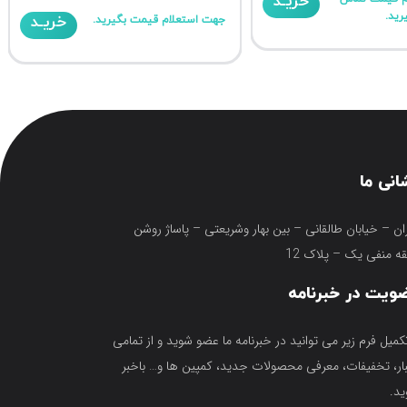
خریـد
رید.
خریـد
جهت استعلام قیمت بگیرید.
انی ما
ان – خیابان طالقانی – بین بهار وشریعتی – پاساژ روشن
ه منفی یک – پلاک 12
ویت در خبرنامه
تکمیل فرم زیر می توانید در خبرنامه ما عضو شوید و از تمامی
ار، تخفیفات، معرفی محصولات جدید، کمپین ها و… باخبر
د.