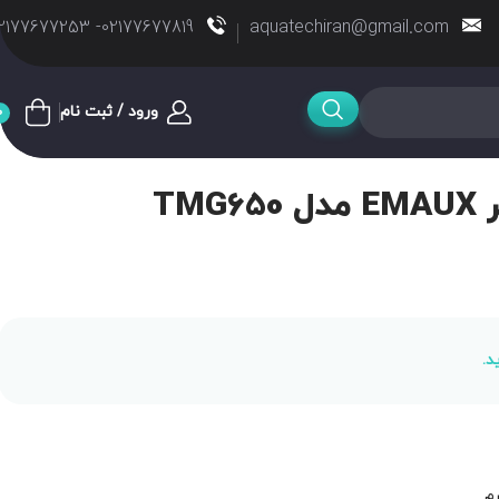
02177677819- 02177677253
aquatechiran@gmail.com
ورود / ثبت نام
0
TM
د.