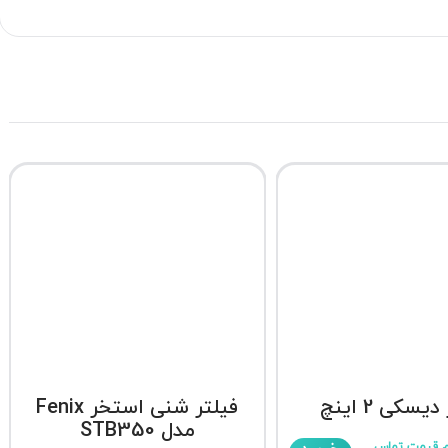
یسکی 2 اینچ
فیلتر شنی استخر Fenix
مدل STB350
م قیمت تماس