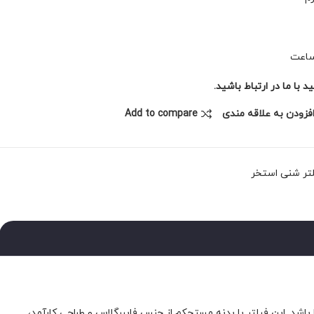
با ما در ارتباط باشید.
فزودن به علاقه مندی
Add to compare
تر شنی استخر
 فیلتر شنی استخر EMAUX مدل TMG650 می‌تواند انتخاب مناسبی برای شما باشد. این فیلتر با بدنه مستحکم از جنس فایبرگلاس و طراحی کارآمد،