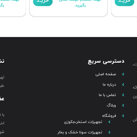
خریـد
خریـد
بگیرید.
بگی
دسترسی سریع
نش
،
صفحه اصلی
تهر
درباره ما
طبق
ئه
تماس با ما
ین
عض
وبلاگ
با 
فروشگاه
خش
تجهیزات استخر،جکوزی
اخب
شوی
تجهیزات سونا خشک و بخار