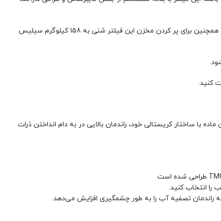
یکی از نکات مثبت این فیلترشنی ایمکس، سایز شیر آن است که 1/2 1 اینچ از بالاست و اتصال آن را به سیستم لوله کشی استخر شما آسان می‌کند. همچنین برای پر کردن مخزن این فیلتر شنی به 158 کیلوگرم سیلیس
ت کنید.
یستال انتخابی ایده آل خواهد بود. این ماده با ساختار کریستالی خود، راندمان بالایی در به دام انداختن ذرات
 را انتخاب کنید.
ه راندمان تصفیه آب را به طور چشمگیری افزایش می‌دهد.