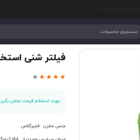
اره آکواتک
تماس با ما
فیلتر شنی استخر EMAUX مدل G650
★
★
★
★
★
جهت استعلام قیمت تماس بگیری
جنس مخزن : فایبرگلاس
میزان سیلیس موردنیاز : 158 کیلوگرم