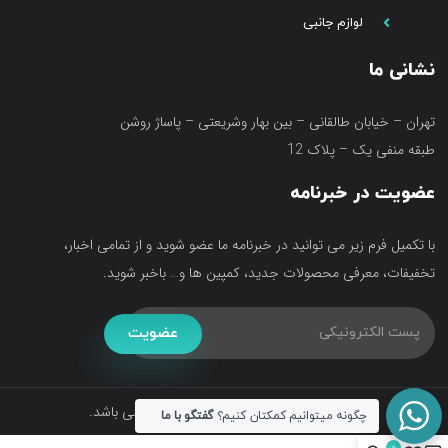
لوازم جانبی
نشانی ما
تهران – خیابان طالقانی – بین بهار وشریعتی – پاساژ روشن
طبقه منفی یک – پلاک 12
عضویت در خبرنامه
با تکمیل فرم زیر می توانید در خبرنامه ما عضو شوید و از تمامی اخبار،
تخفیفات، معرفی محصولات جدید، کمپین ها و… باخبر شوید.
عضویت
تمامی حقوق متعلق به فروشگاه آکواتک می باشد.
چگونه میتوانیم کمکتان کنیم؟
گفتگو با ما
0