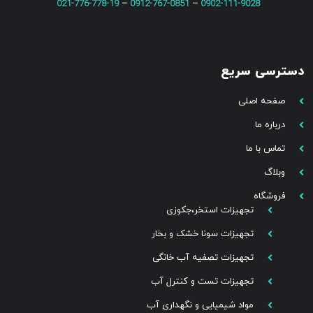
021-776-778-19
–
0912-767-0851
–
0902-111-9028
دسترسی سریع
صفحه اصلی
درباره ما
تماس با ما
وبلاگ
فروشگاه
تجهیزات استخر،جکوزی
تجهیزات سونا خشک و بخار
تجهیزات تصفیه آب خانگی
تجهیزات تست و کنترل آب
مواد شیمیایی و نگهداری آب