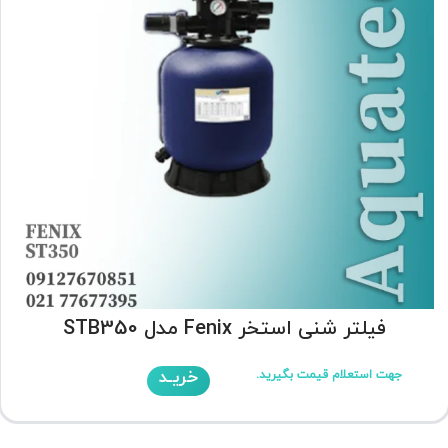
فیلتر شنی استخر Fenix مدل STB350
خریـد
جهت استعلام قیمت بگیرید.