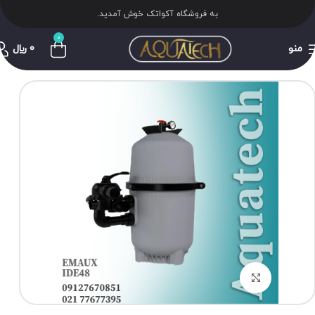
به فروشگاه آکواتک خوش آمدید.
0
منو
0
﷼
برای بزرگنمایی کلیک کنید