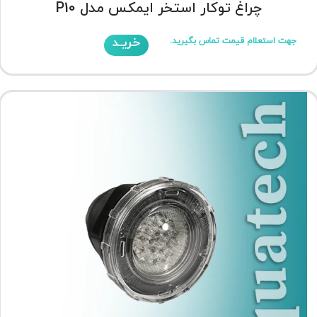
چراغ توکار استخر ایمکس مدل P10
خریـد
جهت استعلام قیمت تماس بگیرید.