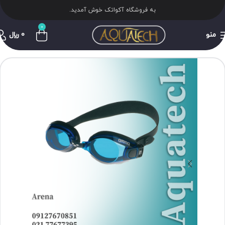
به فروشگاه آکواتک خوش آمدید.
0
منو
0
﷼